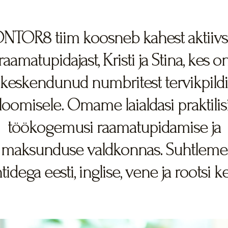
NTOR8 tiim koosneb kahest aktiivs
raamatupidajast, Kristi ja Stina, kes o
keskendunud numbritest tervikpildi
loomisele. Omame laialdasi praktilis
töökogemusi raamatupidamise ja
maksunduse valdkonnas. Suhtleme
tidega eesti, inglise, vene ja rootsi k