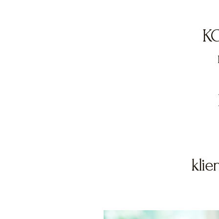
KO
klien