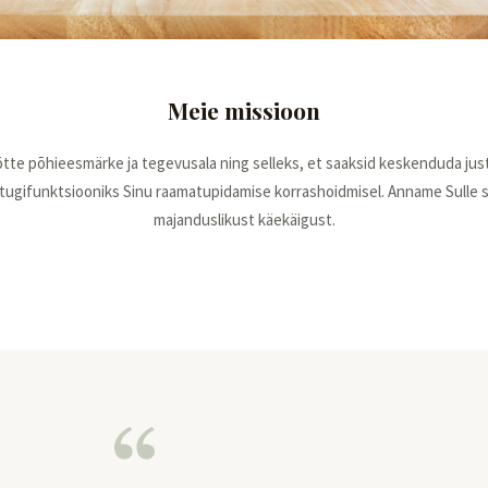
Meie missioon
tte põhieesmärke ja tegevusala ning selleks, et saaksid keskenduda ju
tugifunktsiooniks Sinu raamatupidamise korrashoidmisel. Anname Sulle 
majanduslikust käekäigust.