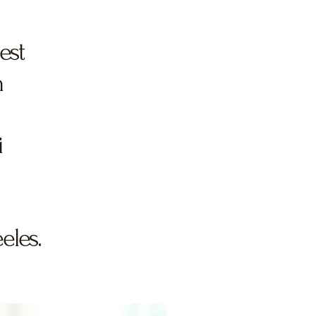
est
n
i
eeles.