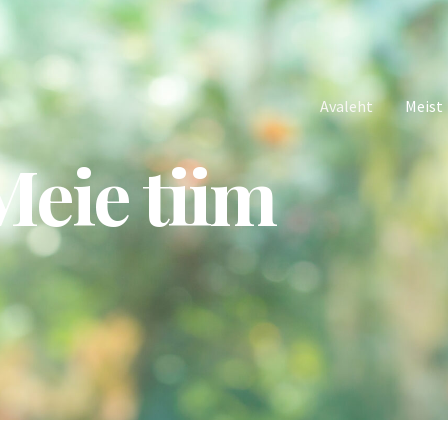
Avaleht
Meist
Meie tiim