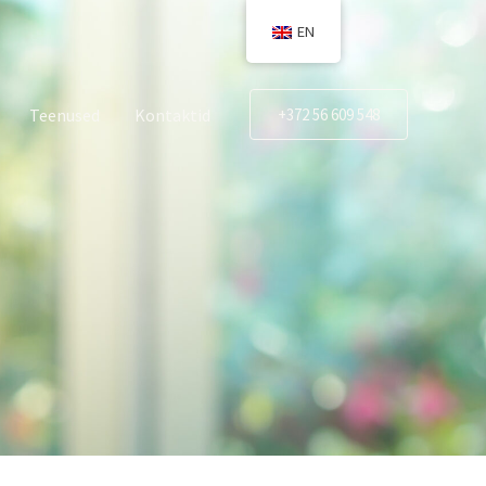
EN
Teenused
Kontaktid
+372 56 609 548